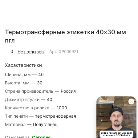
Термотрансферные этикетки 40х30 мм
пгл
0
Нет отзывов
Арт.
GP006921
Характеристики
Ширина, мм
—
40
Высота, мм
—
30
Страна производитель
—
Россия
Диаметр втулки
—
40
Количество в ролике
—
1000
Тип печати
—
термотрансферная
Материал
—
Полуглянец
Самовывоз:
Сегодня