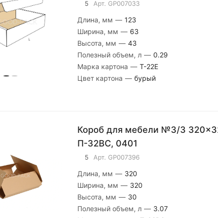
5
Арт.
GP007033
Длина, мм
—
123
Ширина, мм
—
63
Высота, мм
—
43
Полезный объем, л
—
0.29
Марка картона
—
Т-22E
Цвет картона
—
бурый
Короб для мебели №3/3 320x3
П-32ВС, 0401
5
Арт.
GP007396
Длина, мм
—
320
Ширина, мм
—
320
Высота, мм
—
30
Полезный объем, л
—
3.07