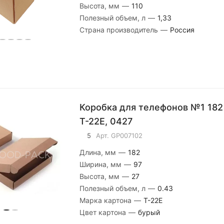
Высота, мм
—
110
Полезный объем, л
—
1,33
Страна производитель
—
Россия
Коробка для телефонов №1 182x97x30 мм,
Т-22E, 0427
5
Арт.
GP007102
Длина, мм
—
182
Ширина, мм
—
97
Высота, мм
—
27
Полезный объем, л
—
0.43
Марка картона
—
Т-22E
Цвет картона
—
бурый