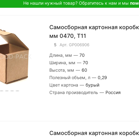
Не нашли нужный товар? Обратитесь к нам и мы
по
Самосборная картонная короб
мм 0470, Т11
5
Арт.
GP006906
Длина, мм
—
70
Ширина, мм
—
70
Высота, мм
—
60
Полезный объем, л
—
0,29
Цвет картона
—
бурый
Страна производитель
—
Россия
Самосборная картонная короб