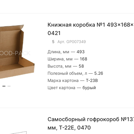
Книжная коробка №1 493x168x58 мм
0421
5
Арт.
GP007349
Длина, мм
—
493
Ширина, мм
—
168
Высота, мм
—
58
Полезный объем, л
—
5.26
Марка картона
—
Т-23В
Цвет картона
—
бурый
Самосборный гофрокороб №13
мм, Т-22E, 0470