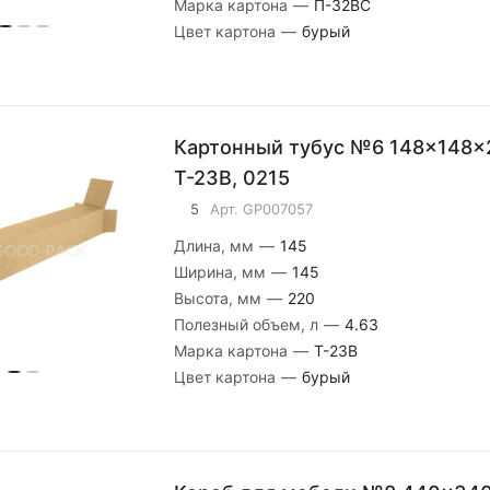
Марка картона
—
П-32ВС
Цвет картона
—
бурый
Картонный тубус №6 148x148x
Т-23В, 0215
5
Арт.
GP007057
Длина, мм
—
145
Ширина, мм
—
145
Высота, мм
—
220
Полезный объем, л
—
4.63
Марка картона
—
Т-23В
Цвет картона
—
бурый