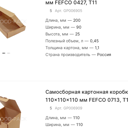
мм FEFCO 0427, Т11
5
Арт.
GP006905
Длина, мм
—
200
Ширина, мм
—
90
Высота, мм
—
25
Полезный объем, л
—
0,45
Толщина картона, мм
—
1,1
Страна производитель
—
Россия
Самосборная картонная коробк
110x110x110 мм FEFCO 0713, Т
5
Арт.
GP006909
Длина, мм
—
110
Ширина, мм
—
110