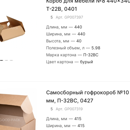
Короб для мебели №8 440x34
Т-22В, 0401
5
Арт.
GP007397
Длина, мм
—
440
Ширина, мм
—
440
Высота, мм
—
40
Полезный объем, л
—
5.98
Марка картона
—
П-32ВС
Цвет картона
—
бурый
Самосборный гофрокороб №10
мм, П-32ВС, 0427
5
Арт.
GP007319
Длина, мм
—
415
Ширина, мм
—
415