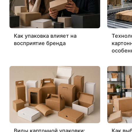
Как упаковка влияет на
Технол
восприятие бренда
картон
особен
Виды картонной упаковки:
Как вы