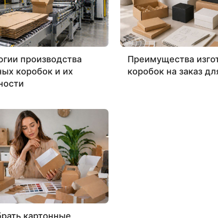
огии производства
Преимущества изго
ных коробок и их
коробок на заказ дл
ности
брать картонные