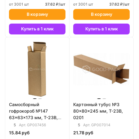
от 3001 шт
37.62 ₽/шт
от 3001 шт
37.62 ₽/шт
В корзину
В корзину
Купить в 1 клик
Купить в 1 клик
Самосборный
Картонный тубус №3
гофрокороб №147
80x80x245 мм, Т-23В,
63x63x173 мм, Т-23В,
0201
0211
5
5
Арт.
GP007456
Арт.
GP007014
15.84 руб
21.78 руб