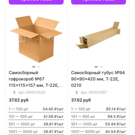
Самосборный
Самосборный тубус №94
гофрокороб №67
90x90x420 мм, Т-22E,
115x115x157 мм, Т-22E,
0210
0215
5
5
Арт.
GP007030
Арт.
GP007457
37.62 руб
37.62 руб
1 — 100 шт
54.45 ₽/шт
1 — 100 шт
85.14 ₽/шт
101 — 500 шт
41.58 ₽/шт
101 — 500 шт
69.3 ₽/шт
501 — 1000 шт
38.61 ₽/шт
501 — 1000 шт
55.44 ₽/шт
1001 — 3000 шт
38.61 ₽/шт
1001 — 3000 шт
45.54 ₽/шт