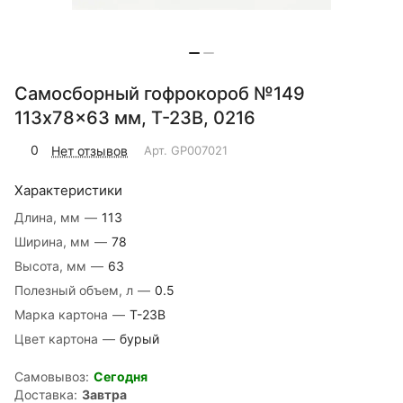
Самосборный гофрокороб №149
113x78x63 мм, Т-23В, 0216
0
Нет отзывов
Арт.
GP007021
Характеристики
Длина, мм
—
113
Ширина, мм
—
78
Высота, мм
—
63
Полезный объем, л
—
0.5
Марка картона
—
Т-23В
Цвет картона
—
бурый
Самовывоз:
Сегодня
Доставка:
Завтра