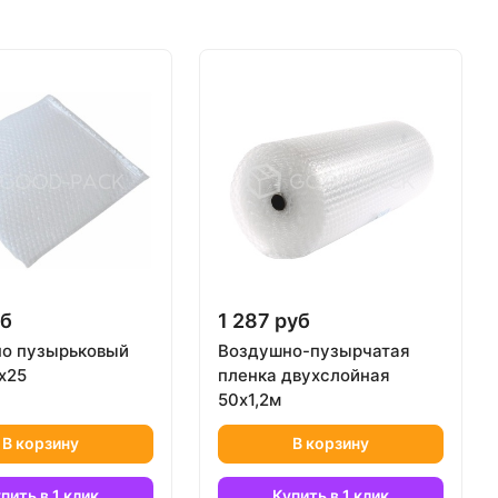
уб
1 287 руб
о пузырьковый
Воздушно-пузырчатая
5х25
пленка двухслойная
50х1,2м
В корзину
В корзину
пить в 1 клик
Купить в 1 клик