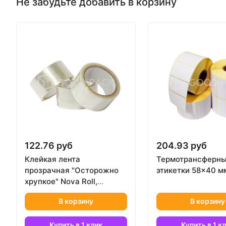
Не забудьте добавить в корзину
122.76 руб
204.93 руб
Клейкая лента
Термотрансферн
прозрачная "Осторожно
этикетки 58x40 м
хрупкое" Nova Roll,
48ммх66мх40мкм (Скотч)
В корзину
В корзину
Купить в 1 клик
Купить в 1 к