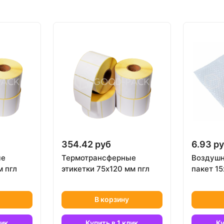
354.42 руб
6.93 р
ые
Термотрансферные
Воздушн
м пгл
этикетки 75х120 мм пгл
пакет 1
В корзину
лик
Купить в 1 клик
Ку